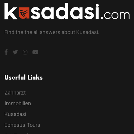
Find the the all answers about Kusadasi.
Userful Links
Zahnarzt
Immobilien
Kusadasi
Ephesus Tours