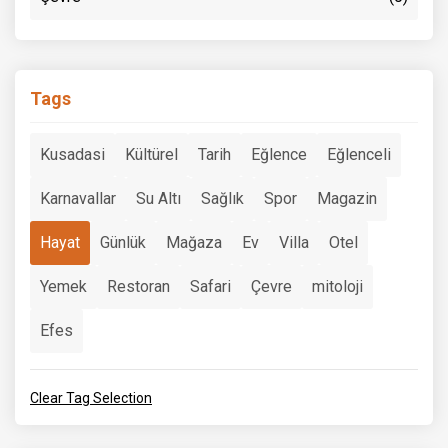
Tags
Kusadasi
Kültürel
Tarih
Eğlence
Eğlenceli
Karnavallar
Su Altı
Sağlık
Spor
Magazin
Hayat
Günlük
Mağaza
Ev
Villa
Otel
Yemek
Restoran
Safari
Çevre
mitoloji
Efes
Clear Tag Selection