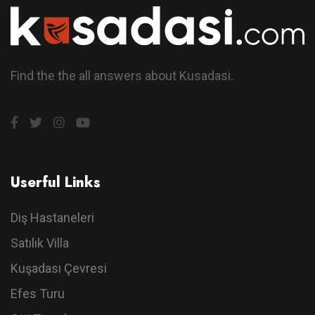
Find the the all answers about Kusadasi.
Userful Links
Diş Hastaneleri
Satılık Villa
Kuşadası Çevresi
Efes Turu