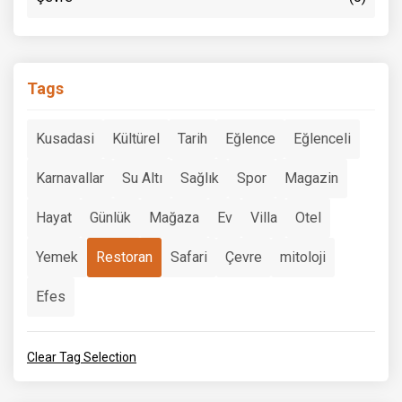
Tags
Kusadasi
Kültürel
Tarih
Eğlence
Eğlenceli
Karnavallar
Su Altı
Sağlık
Spor
Magazin
Hayat
Günlük
Mağaza
Ev
Villa
Otel
Yemek
Restoran
Safari
Çevre
mitoloji
Efes
Clear Tag Selection