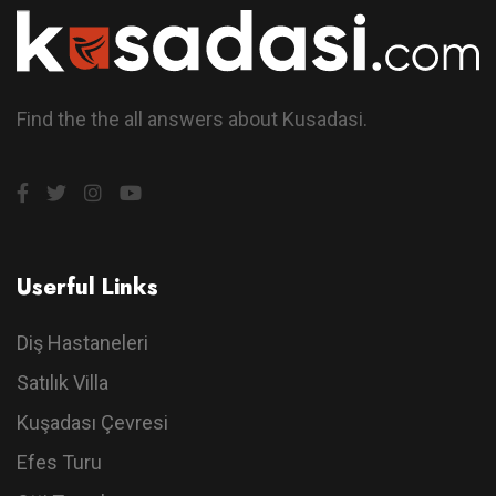
Find the the all answers about Kusadasi.
Userful Links
Diş Hastaneleri
Satılık Villa
Kuşadası Çevresi
Efes Turu