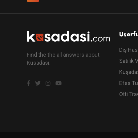
Userfu
Diş Has
Find the the all answers about
Satılık V
Kusadasi.
Kuşadas
Efes Tu
Otti Tra