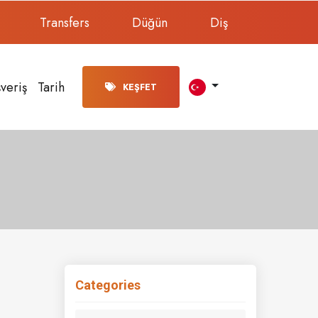
Transfers
Düğün
Diş
şveriş
Tarih
KEŞFET
Categories