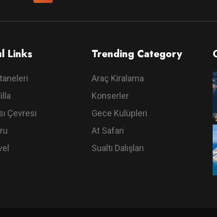
l Links
Trending Category
taneleri
Araç Kiralama
illa
Konserler
ı Çevresi
Gece Kulüpleri
ru
At Safari
vel
Sualtı Dalışları