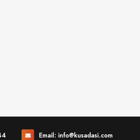
44
Email:
info@kusadasi.com