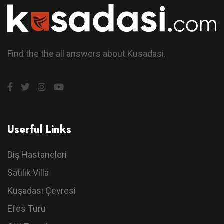
Find the the all answers about Kusadasi.
Userful Links
Diş Hastaneleri
Satılık Villa
Kuşadası Çevresi
Efes Turu