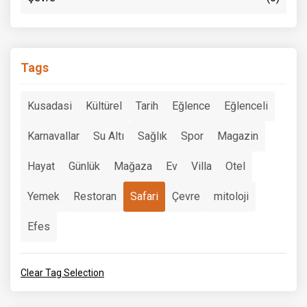
Tags
Kusadasi
Kültürel
Tarih
Eğlence
Eğlenceli
Karnavallar
Su Altı
Sağlık
Spor
Magazin
Hayat
Günlük
Mağaza
Ev
Villa
Otel
Yemek
Restoran
Safari
Çevre
mitoloji
Efes
Clear Tag Selection