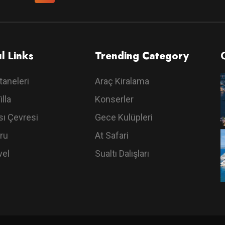
l Links
Trending Category
taneleri
Araç Kiralama
illa
Konserler
ı Çevresi
Gece Kulüpleri
ru
At Safari
vel
Sualtı Dalışları