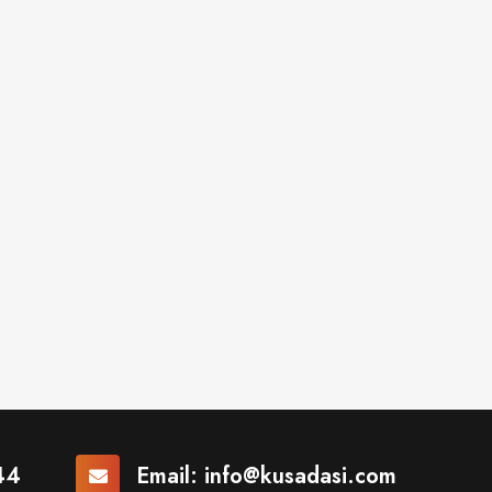
44
Email:
info@kusadasi.com