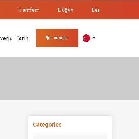
Transfers
Düğün
Diş
şveriş
Tarih
KEŞFET
Categories