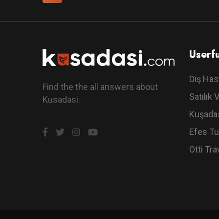
Userfu
Diş Has
Find the the all answers about
Satılık V
Kusadasi.
Kuşadas
Efes Tu
Otti Tra