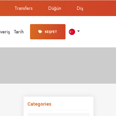
Transfers
Düğün
Diş
şveriş
Tarih
KEŞFET
Categories