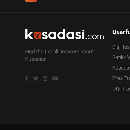
Userfu
Diş Has
Find the the all answers about
Satılık V
Kusadasi.
Kuşadas
Efes Tu
Otti Tra