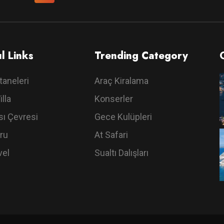
l Links
Trending Category
taneleri
Araç Kiralama
illa
Konserler
ı Çevresi
Gece Kulüpleri
ru
At Safari
vel
Sualtı Dalışları