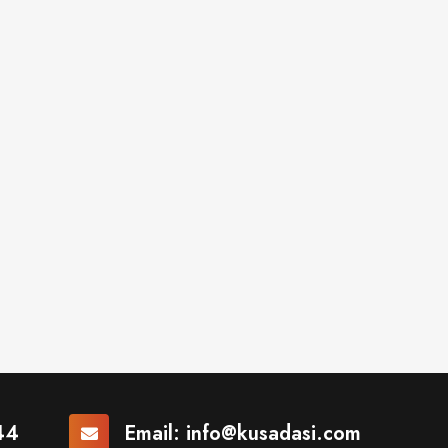
44
Email:
info@kusadasi.com