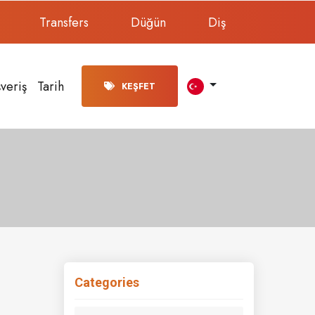
Transfers
Düğün
Diş
şveriş
Tarih
KEŞFET
Categories