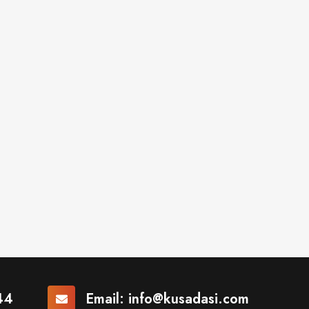
44
Email:
info@kusadasi.com