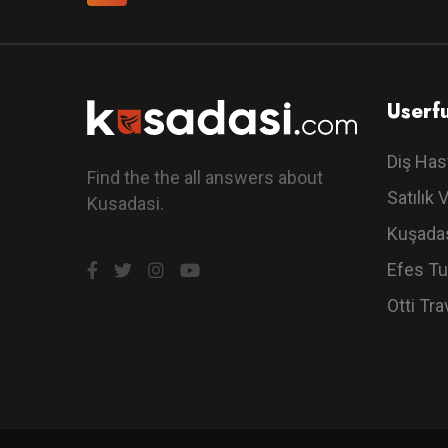
Userfu
Diş Has
Find the the all answers about
Satılık V
Kusadasi.
Kuşadas
Efes Tu
Otti Tra