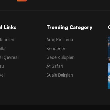
l Links
Trending Category
taneleri
Araç Kiralama
illa
Konserler
ı Çevresi
Gece Kulüpleri
ru
At Safari
vel
Sualtı Dalışları